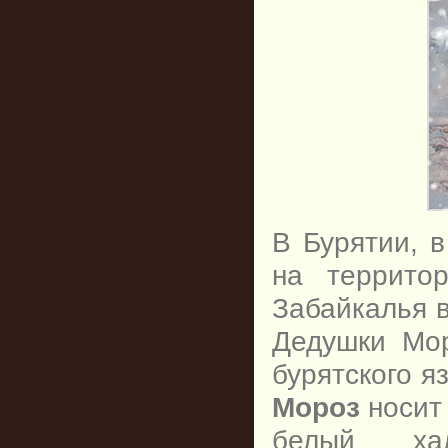
В Бурятии, 
на террито
Забайкалья 
Дедушки М
бурятского 
Мороз
носит
белый хал