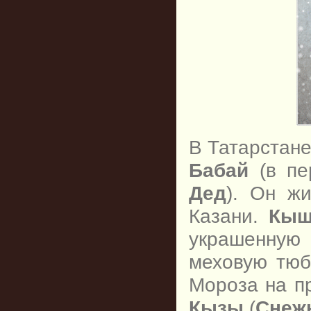
В Татарстан
Бабай
(в пе
Дед
). Он ж
Казани.
Кыш
украшенну
меховую тюб
Мороза на пр
Кызы
(
Снеж