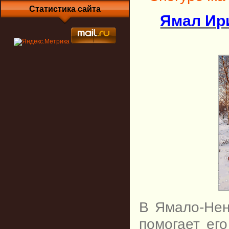
Статистика сайта
Ямал Ир
В Ямало-Нен
помогает ег