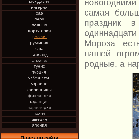
новогодним
молдавия
нигерия
самая боль
оаэ
перу
праздник 
польша
одиннадцати 
португалия
россия
Мороза ест
румыния
сша
нашей огро
таиланд
танзания
родные, а на
тунис
турция
узбекистан
украина
филиппины
финляндия
франция
черногория
чехия
швеция
япония
Поиск по сайту