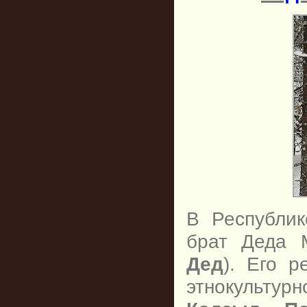
В Республи
брат Деда
Дед
). Его р
этнокультур