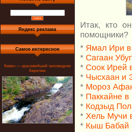
Итак, кто о
Яндекс реклама
помощники?
*
Ямал Ири в
Самое интересное
*
Сагаан Убуг
*
Соок Ирей 
Кивач — красивейший заповедник
Карелии
*
Чысхаан и 
*
Мороз Афан
*
Паккайне в
*
Кодзыд Пол
*
Хель Мучи 
*
Кыш Бабай 