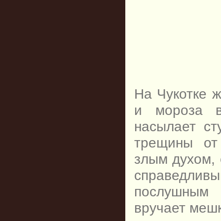
На Чукотке 
и мороза в
насылает ст
трещины о
злым духом, 
справедли
послушным 
вручает мешк