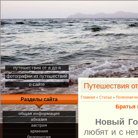
путешествия от а до я
фотографии из путешествий
Путешествия от
о сайте
Главная
»
Статьи
»
Полезная и
Разделы сайта
Братья 
общая информация
абхазия
Новый Г
австрия
любят и с не
армения
белоруссия