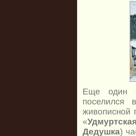
Еще один 
поселился
живописной 
«
Удмуртска
Дедушка
) ч