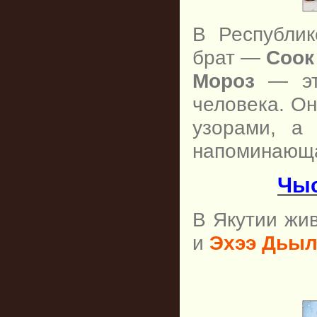
В Республик
брат —
Соок
Мороз
— это
человека. Он
узорами, а
напоминающа
Чыс
В Якутии жи
и
Эхээ Дьы