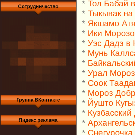
*
Тол Бабай 
Сотрудничество
*
Тыкывак на
*
Якшамо Атя
*
Ики Морозо
*
Уэс Дадэ в
*
Мунь Каллс
*
Байкальски
*
Урал Мороз
*
Соок Таада
*
Мороз Добр
Группа ВКонтакте
*
Йушто Кугы
*
Кузбасский
Яндекс реклама
*
Архангельс
*
Снегурочка