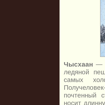
Чысхаан
— в
ледяной пе
самых хол
Получелове
почтенный 
носит длинн