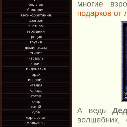
многие взр
бельгия
болгария
подарков от
великобритания
венгрия
вьетнам
германия
греция
грузия
доминикана
египет
израиль
индия
индонезия
ирак
испания
италия
канада
катар
кипр
китай
А ведь
Де
куба
волшебник,
кыргызстан
мальдивы