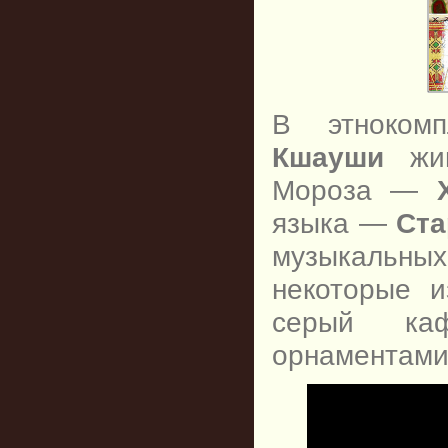
В этноком
Кшауши
жив
Мороза —
языка —
Ста
музыкальны
некоторые 
серый каф
орнаментами