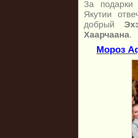
За подарки
Якутии отв
добрый
Эх
Хаарчаана
.
Мороз А