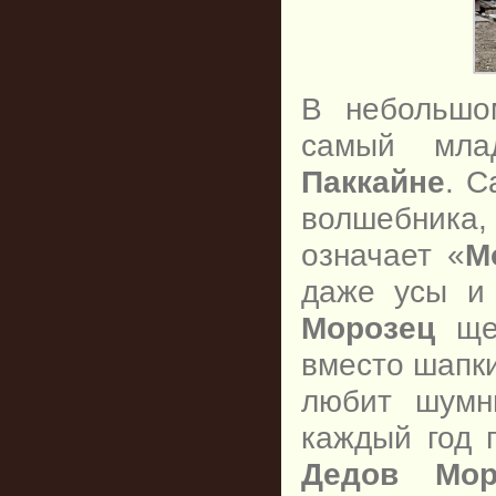
В небольшо
самый мла
Паккайне
. С
волшебника
означает «
М
даже усы и
Морозец
щег
вместо шапк
любит шумн
каждый год 
Дедов Мор