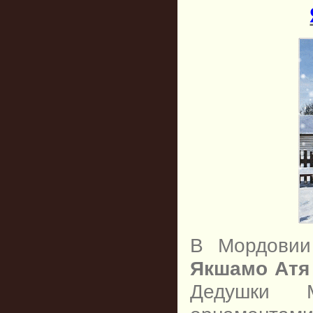
В Мордовии
Якшамо Атя
Дедушки М