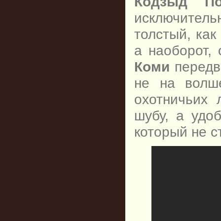
Кодзыд По
исключительн
толстый, как
а наоборот,
Коми
передви
не на волш
охотничьих 
шубу, а удо
который не с