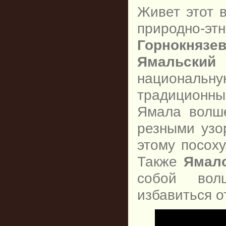
Живет этот 
природно-э
Горнокнязев
Ямальски
национальну
традиционн
Ямала волш
резными узор
этому посоху
Также
Ямал
собой вол
избавиться о