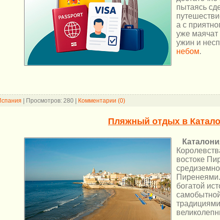
пытаясь сде
путешествие
а с приятно
уже маячат
ужин и нес
небом
.
Испания
|
Просмотров:
280
|
Комментарии (0)
Пляжный отдых в Катал
Каталони
Королевств
востоке Пи
средиземно
Пиренеями.
богатой ист
самобытной
традициями 
великолепн