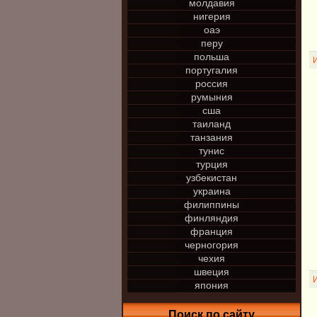
молдавия
нигерия
оаэ
перу
польша
португалия
россия
румыния
сша
таиланд
танзания
тунис
турция
узбекистан
украина
филиппины
финляндия
франция
черногория
чехия
швеция
япония
Поиск по сайту