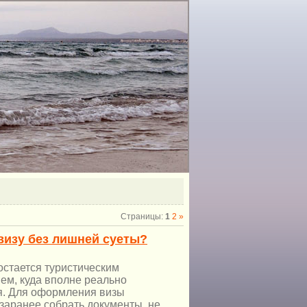
Страницы
:
1
2
»
визу без лишней суеты?
остается туристическим
ем, куда вполне реально
я. Для оформления визы
заранее собрать документы, не