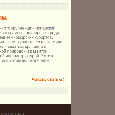
рка
— это крупнейший испанский
дин из самых популярных среди
редиземноморских курортов.
ивлекает туристов со всего мира
им климатом, красивой и
ной природой и развитой
кой инфраструктурой. Хотите
ьше об этом великолепном
Читать статью >
ях все от А до Я.