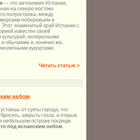
я
— это автономия Испании,
ная на северо-востоке
го полуострова, между
морским побережьем и
 Этот знаменитый край Испании с
орией известен своей
 культурой, интересными
и обычаями и, конечно же,
иколепными курортами.
Читать статью >
ским небом
стаешь от суеты города, что
 бросить, закрыть глаза, а открыв,
на небольшом острове посреди
-то под испанским небом
.