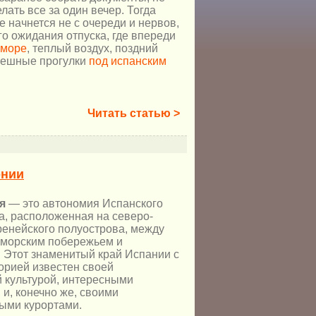
лать все за один вечер. Тогда
 начнется не с очереди и нервов,
го ожидания отпуска, где впереди
море
, теплый воздух, поздний
пешные прогулки
под испанским
Читать статью >
онии
я
— это автономия Испанского
а, расположенная на северо-
ренейского полуострова, между
морским побережьем и
 Этот знаменитый край Испании с
орией известен своей
 культурой, интересными
и, конечно же, своими
ыми курортами.