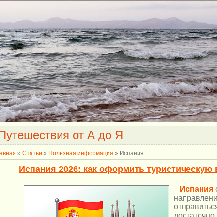
Путешествия от А до Я
авная
»
Статьи
»
Полезная информация
» Испания
Испания 2026: как оформить туристическую 
Испания
направлени
отправитьс
достаточно 