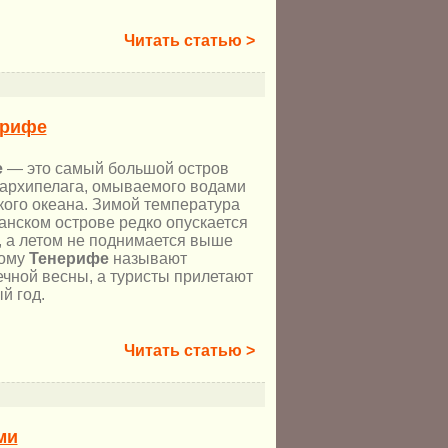
Читать статью >
ерифе
е
— это самый большой остров
 архипелага, омываемого водами
кого океана. Зимой температура
анском острове редко опускается
, а летом не поднимается выше
тому
Тенерифе
называют
ечной весны, а туристы прилетают
й год.
Читать статью >
ми