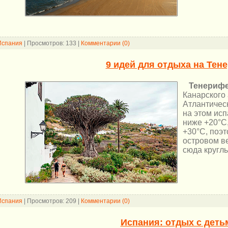
Испания
|
Просмотров:
133
|
Комментарии (0)
9 идей для отдыха на Тен
Тенериф
Канарского
Атлантичес
на этом исп
ниже +20°C
+30°C, поэ
островом в
сюда круглы
Испания
|
Просмотров:
209
|
Комментарии (0)
Испания: отдых с деть