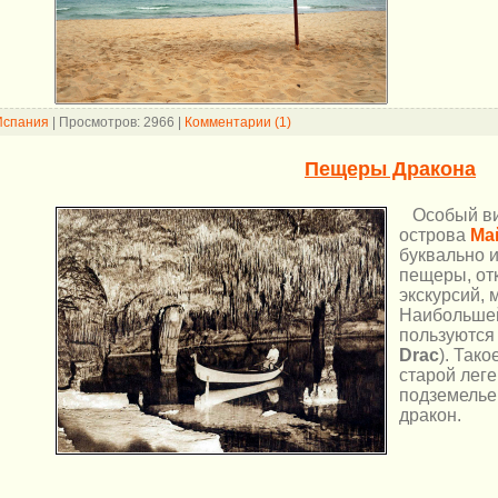
Испания
|
Просмотров:
2966
|
Комментарии (1)
Пещеры Дракона
Особый ви
острова
Ма
буквально 
пещеры, от
экскурсий, 
Наибольшей
пользуютс
Drac
). Так
старой леге
подземелье
дракон.