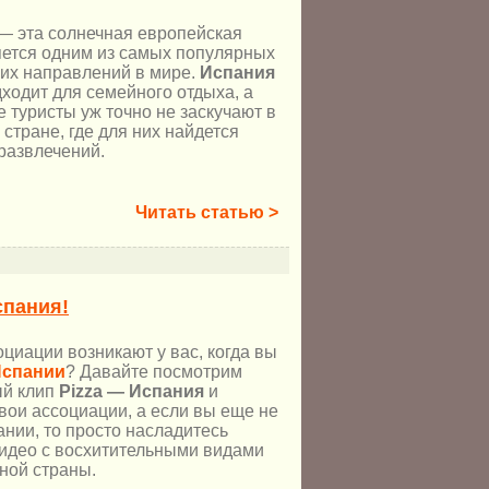
— эта солнечная европейская
яется одним из самых популярных
ких направлений в мире.
Испания
ходит для семейного отдыха, а
 туристы уж точно не заскучают в
 стране, где для них найдется
развлечений.
Читать статью >
спания!
циации возникают у вас, когда вы
Испании
? Давайте посмотрим
ый клип
Pizza — Испания
и
вои ассоциации, а если вы еще не
нии, то просто насладитесь
идео с восхитительными видами
ной страны.