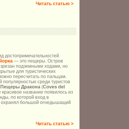
Читать статью >
д достопримечательностей
йорка
— это пещеры. Остров
изрезан подземными ходами, но
крытые для туристических
можно пересчитать по пальцам.
 популярностью среди туристов
я
Пещеры Дракона
(
Coves del
ое красивое название появилось из
нды, по которой вход в
 охранял большой огнедышащий
Читать статью >