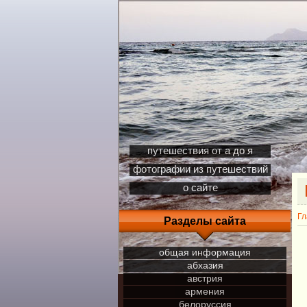
путешествия от а до я
фотографии из путешествий
о сайте
Гл
Разделы сайта
общая информация
абхазия
австрия
армения
белоруссия