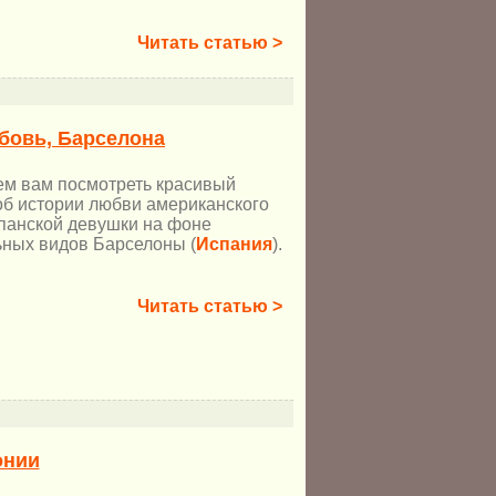
Читать статью >
бовь, Барселона
 вам посмотреть красивый
об истории любви американского
панской девушки на фоне
ьных видов Барселоны (
Испания
).
Читать статью >
онии