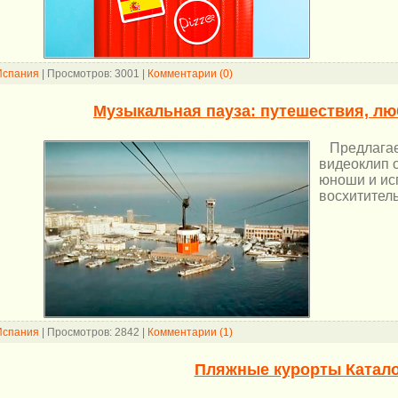
Испания
|
Просмотров:
3001
|
Комментарии (0)
Музыкальная пауза: путешествия, лю
Предлагаем
видеоклип 
юноши и ис
восхитител
Испания
|
Просмотров:
2842
|
Комментарии (1)
Пляжные курорты Катал