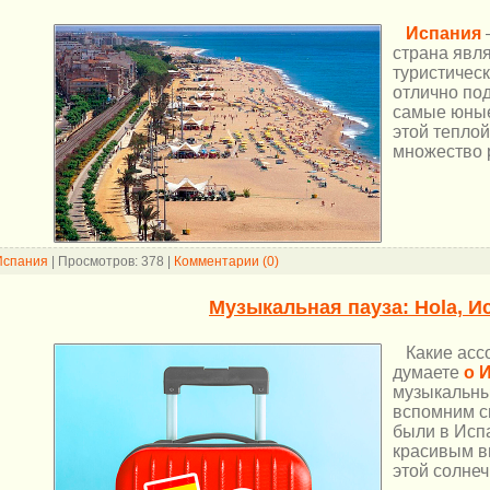
Испания
страна явл
туристичес
отлично под
самые юные
этой теплой
множество 
Испания
|
Просмотров:
378
|
Комментарии (0)
Музыкальная пауза: Hola, И
Какие ассо
думаете
о 
музыкальн
вспомним с
были в Испа
красивым в
этой солнеч