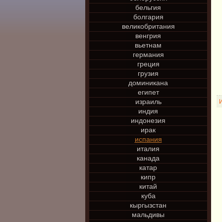
бельгия
болгария
великобритания
венгрия
вьетнам
германия
греция
грузия
доминикана
египет
израиль
индия
индонезия
ирак
испания
италия
канада
катар
кипр
китай
куба
кыргызстан
мальдивы