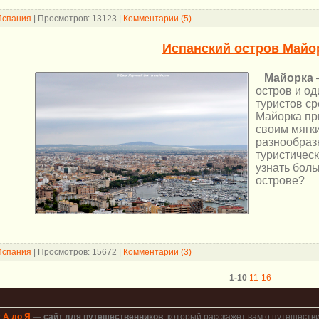
Испания
|
Просмотров:
13123
|
Комментарии (5)
Испанский остров Майо
Майорка
остров и о
туристов с
Майорка пр
своим мягк
разнообраз
туристичес
узнать бол
острове?
Испания
|
Просмотров:
15672
|
Комментарии (3)
1-10
11-16
 А до Я
—
сайт для путешественников
, который расскажет вам о путешестви