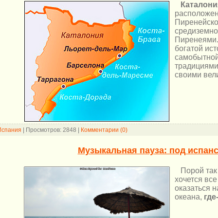
Каталони
расположен
Пиренейско
средиземно
Пиренеями.
богатой ист
самобытной
традициями 
своими вел
Испания
|
Просмотров:
2848
|
Комментарии (0)
Музыкальная пауза: под испан
Порой так у
хочется все
оказаться 
океана,
где