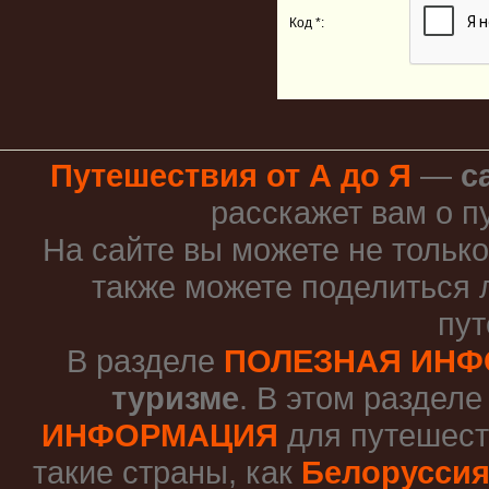
Код *:
Путешествия от А до Я
—
с
расскажет вам о п
На сайте вы можете не только
также можете поделиться 
пут
В разделе
ПОЛЕЗНАЯ ИН
туризме
. В этом раздел
ИНФОРМАЦИЯ
для путешест
такие страны, как
Белорусси