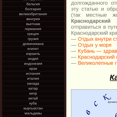
долгожданного от
бельгия
эту статью и об
болгария
великобритания
(так местные ж
венгрия
Краснодарский
вьетнам
отправиться в пу
германия
Краснодарский кра
греция
—
Отдых внутри с
грузия
доминикана
—
Отдых у моря
египет
—
Кубань — здрав
израиль
—
Краснодарский
индия
—
Великолепные 
индонезия
ирак
испания
К
италия
канада
катар
кипр
китай
куба
кыргызстан
мальдивы