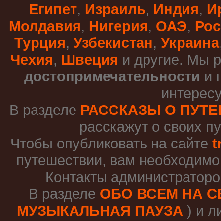
Египет
,
Израиль
,
Индия
,
И
Молдавия
,
Нигерия
,
ОАЭ
,
Рос
Турция
,
Узбекистан
,
Украина
Чехия
,
Швеция
и другие. Мы 
достопримечательности
и 
интересу
В разделе
РАССКАЗЫ О ПУТ
расскажут о своих п
Чтобы опубликовать на сайте
t
путешествии, вам необходимо
Контакты администраторо
В разделе
ОБО ВСЕМ НА С
МУЗЫКАЛЬНАЯ ПАУЗА
) и л