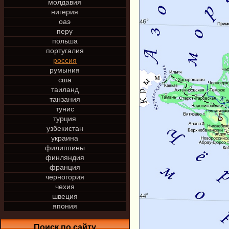
молдавия
нигерия
оаэ
перу
польша
португалия
россия
румыния
сша
таиланд
танзания
тунис
турция
узбекистан
украина
филиппины
финляндия
франция
черногория
чехия
швеция
япония
Поиск по сайту