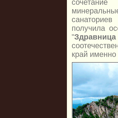
сочетание
минеральны
санаториев
получила ос
"
Здравниц
соотечеств
край именн