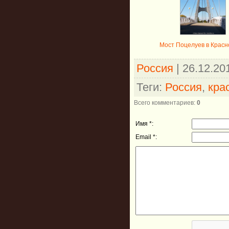
Мост Поцелуев в Крас
Россия
| 26.12.20
Теги
:
Россия
,
кра
Всего комментариев
:
0
Имя *:
Email *: