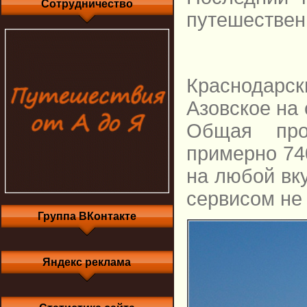
Сотрудничество
путешествен
Краснодарс
Азовское на 
Общая про
примерно 74
на любой вку
сервисом не 
Группа ВКонтакте
Яндекс реклама