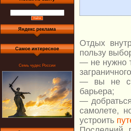
Яндекс реклама
Отдых внут
Самое интересное
пользу выбор
— не нужно 
Семь чудес России
заграничного
— вы не ст
барьера;
— добраться
самолете, н
устроить
пут
Последний 