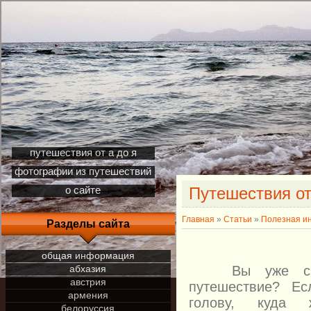
путешествия от а до я
фотографии из путешествий
Путешествия от
о сайте
Главная
»
Статьи
»
Полезная и
Разделы сайта
общая информация
абхазия
Вы уже сплан
австрия
путешествие? Е
армения
голову, куда
белоруссия