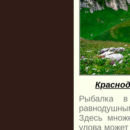
Краснод
Рыбалка в
равнодушным
Здесь множ
улова может 