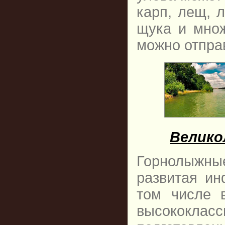
карп, лещ, л
щука и множ
можно отпра
Велико
Горнолыжные
развитая ин
том числе 
высококл