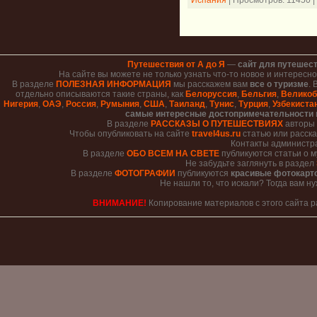
Испания
|
Просмотров:
11450
|
Путешествия от А до Я
—
сайт для путешес
На сайте вы можете не только узнать что-то новое и интересн
В разделе
ПОЛЕЗНАЯ ИНФОРМАЦИЯ
мы расскажем вам
все о туризме
.
отдельно описываются такие страны, как
Белоруссия
,
Бельгия
,
Великоб
Нигерия
,
ОАЭ
,
Россия
,
Румыния
,
США
,
Таиланд
,
Тунис
,
Турция
,
Узбекиста
самые интересные достопримечательности
В разделе
РАССКАЗЫ О ПУТЕШЕСТВИЯХ
авторы 
Чтобы опубликовать на сайте
travel4us.ru
статью или расска
Контакты администр
В разделе
ОБО ВСЕМ НА СВЕТЕ
публикуются статьи о м
Не забудьте заглянуть в раздел
В разделе
ФОТОГРАФИИ
публикуются
красивые фотокарт
Не нашли то, что искали? Тогда вам н
ВНИМАНИЕ!
Копирование материалов с этого сайта 