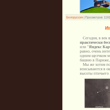
Белоруссия
|
Просмотров:
119
И
Сегодня, в век в
практически бес
или "
Яндекс Ка
равно, очень инте
одним щелчком мы
башню в Париже, 
Мы же хотим по
вписываются в ок
высоты птичьего 