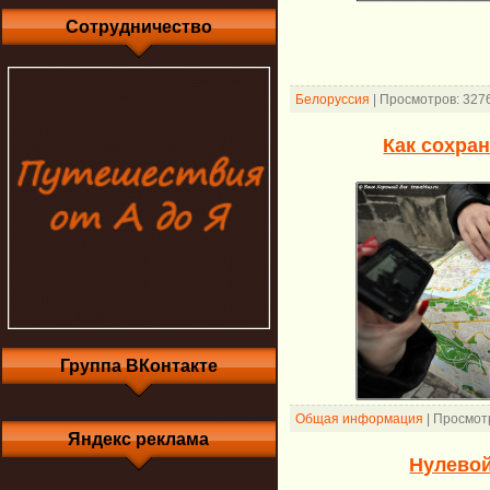
Сотрудничество
Белоруссия
|
Просмотров:
327
Как сохра
Группа ВКонтакте
Общая информация
|
Просмот
Яндекс реклама
Нулевой