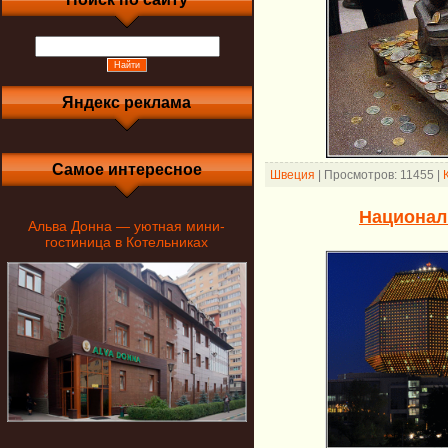
Яндекс реклама
Самое интересное
Швеция
|
Просмотров:
11455
|
Национал
Альва Донна — уютная мини-
гостиница в Котельниках