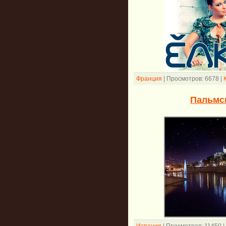
Франция
|
Просмотров:
6678
|
Пальмс