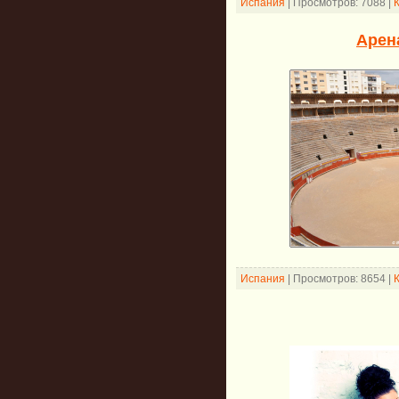
Испания
|
Просмотров:
7088
|
Арена
Испания
|
Просмотров:
8654
|