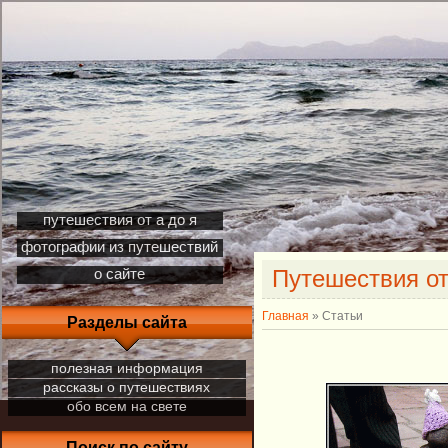
путешествия от а до я
фотографии из путешествий
Путешествия от
о сайте
Главная
»
Статьи
Разделы сайта
полезная информация
рассказы о путешествиях
обо всем на свете
Поиск по сайту